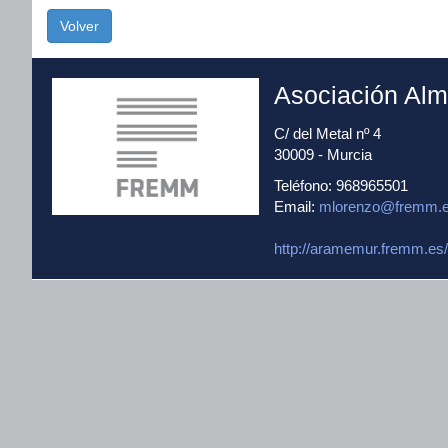
Volver
Asociación Alm
C/ del Metal nº 4
30009 - Murcia
Teléfono: 968965501
Email:
mlorenzo@fremm.
http://aramemur.fremm.es/